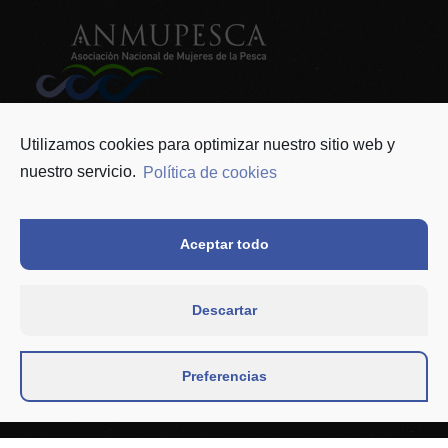
ANMUPESCA
info@anmupesca.org
Utilizamos cookies para optimizar nuestro sitio web y
624 822 826
nuestro servicio.
Política de cookies
Asociación
Como asociarse
Contacto
Noticias
Aceptar todo
Política de privacidad y Protección de datos
Política de cookies (UE)
Descartar
Preferencias
Financiada por el Instituto de la Mujer y para la
Igualdad de Oportunidades (IMIO)