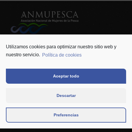
ANMUPESCA
info@anmupesca.org
Utilizamos cookies para optimizar nuestro sitio web y
624 822 826
nuestro servicio.
Política de cookies
Asociación
Como asociarse
Contacto
Noticias
Aceptar todo
Política de privacidad y Protección de datos
Política de cookies (UE)
Descartar
Preferencias
Financiada por el Instituto de la Mujer y para la
Igualdad de Oportunidades (IMIO)