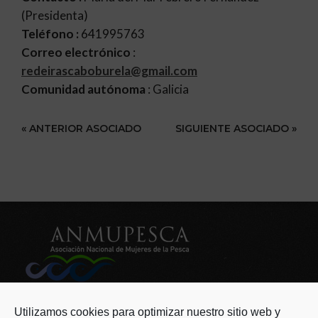
(Presidenta)
Teléfono :
641995763
Correo electrónico
:
redeirascaboburela@gmail.com
Comunidad autónoma
: Galicia
« ANTERIOR ASOCIADO
SIGUIENTE ASOCIADO »
ANMUPESCA
info@anmupesca.org
Utilizamos cookies para optimizar nuestro sitio web y