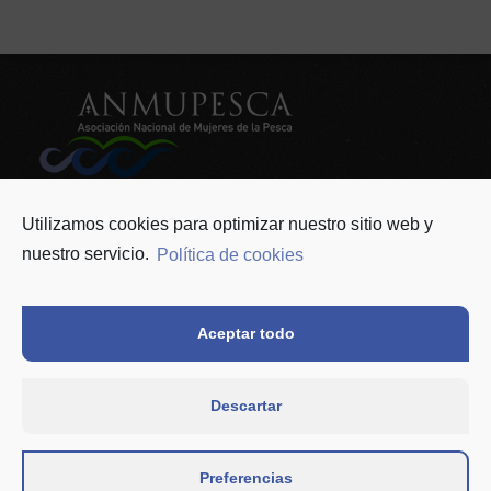
ANMUPESCA
info@anmupesca.org
Utilizamos cookies para optimizar nuestro sitio web y
624 822 826
nuestro servicio.
Política de cookies
Asociación
Como asociarse
Contacto
Noticias
Aceptar todo
Política de privacidad y Protección de datos
Política de cookies (UE)
Descartar
Preferencias
Financiada por el Instituto de la Mujer y para la