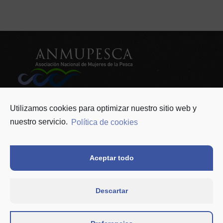
ANMUPESCA
info@anmupesca.org
Utilizamos cookies para optimizar nuestro sitio web y
624 822 826
nuestro servicio.
Política de cookies
Asociación
Como asociarse
Contacto
Noticias
Aceptar todo
Política de privacidad y Protección de datos
Política de cookies (UE)
Descartar