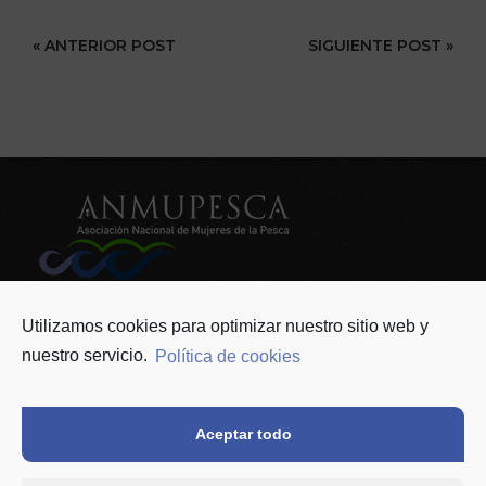
« ANTERIOR POST
SIGUIENTE POST »
ANMUPESCA
info@anmupesca.org
Utilizamos cookies para optimizar nuestro sitio web y
624 822 826
nuestro servicio.
Política de cookies
Asociación
Como asociarse
Contacto
Noticias
Aceptar todo
Política de privacidad y Protección de datos
Política de cookies (UE)